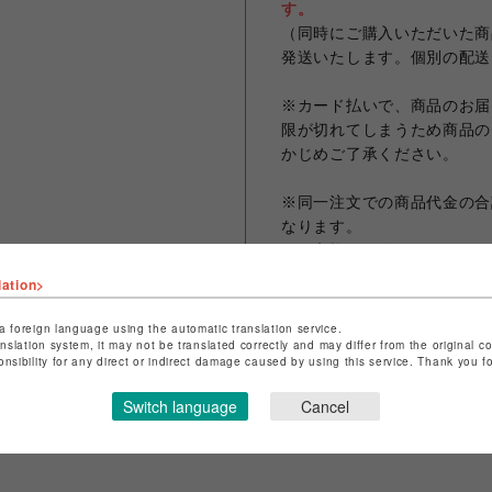
す。
（同時にご購入いただいた商
発送いたします。個別の配送
※カード払いで、商品のお届
限が切れてしまうため商品の
かじめご了承ください。
※同一注文での商品代金の合計
なります。
※お客様のお使いのモニター
なる場合がございます。
lation>
※画像は試作品の為、実際の
a foreign language using the automatic translation service.
anslation system, it may not be translated correctly and may differ from the original c
onsibility for any direct or indirect damage caused by using this service. Thank you 
シェアする
Switch language
Cancel