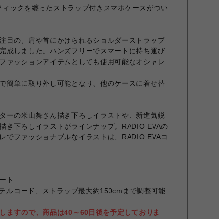
グラフィックを纏ったストラップ付きスマホケースがつい
注目の、肩や首にかけられるショルダーストラップ
完成しました。ハンズフリーでスマートに持ち運び
ファッションアイテムとしても使用可能なオシャレ
で簡単に取り外し可能となり、他のケースに着せ替
ターの米山舞さん描き下ろしイラストや、新進気鋭
き下ろしイラストがラインナップ。RADIO EVAの
でファッショナブルなイラストは、RADIO EVAコ
ート
ステルコード、ストラップ最大約150cmまで調整可能
しますので、商品は40～60日後を予定しておりま