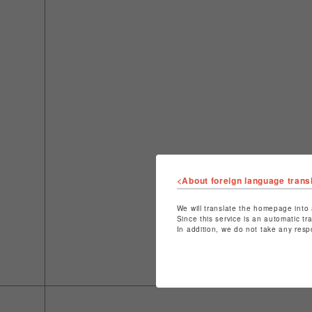
<About foreign language trans
We will translate the homepage into 
Since this service is an automatic tr
In addition, we do not take any resp