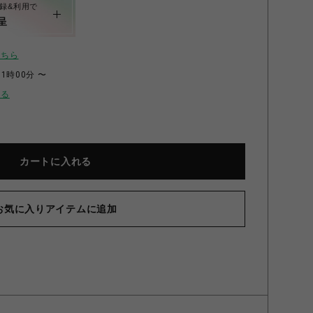
録&利用で
呈
こちら
11時00分 〜
せる
カートに入れる
お気に入りアイテムに追加