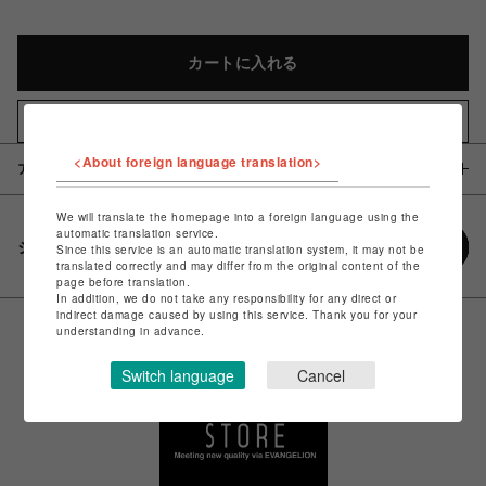
カートに入れる
お気に入りアイテムに追加
<About foreign language translation>
アイテム説明 / 素材
We will translate the homepage into a foreign language using the
automatic translation service.
シェアする
Since this service is an automatic translation system, it may not be
translated correctly and may differ from the original content of the
page before translation.
In addition, we do not take any responsibility for any direct or
indirect damage caused by using this service. Thank you for your
understanding in advance.
Switch language
Cancel