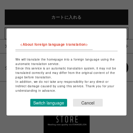
カートに入れる
お気に入りアイテムに追加
<About foreign language translation>
アイテム説明 / 素材
We will translate the homepage into a foreign language using the
automatic translation service.
シェアする
Since this service is an automatic translation system, it may not be
translated correctly and may differ from the original content of the
page before translation.
In addition, we do not take any responsibility for any direct or
indirect damage caused by using this service. Thank you for your
understanding in advance.
Switch language
Cancel