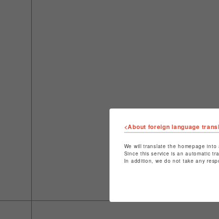
<About foreign language trans
We will translate the homepage into 
Since this service is an automatic tr
In addition, we do not take any resp