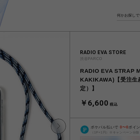
RADIO EVA STORE
渋谷PARCO
RADIO EVA STRAP M
KAKIKAWA)【受注
定）】
￥6,600
税込
ポケパル払いで
0
〜
0
ポイ
（1P=1円）※キャンペーン分除