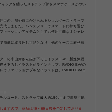
グラフィックを纏ったストラップ付きスマホケースがつい
注目の、肩や首にかけられるショルダーストラップ
完成しました。ハンズフリーでスマートに持ち運び
ファッションアイテムとしても使用可能なオシャレ
で簡単に取り外し可能となり、他のケースに着せ替
ターの米山舞さん描き下ろしイラストや、新進気鋭
き下ろしイラストがラインナップ。RADIO EVAの
でファッショナブルなイラストは、RADIO EVAコ
ート
ステルコード、ストラップ最大約150cmまで調整可能
しますので、商品は40～60日後を予定しておりま