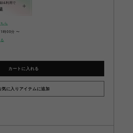
録&利用で
呈
こちら
11時00分 〜
せる
カートに入れる
お気に入りアイテムに追加