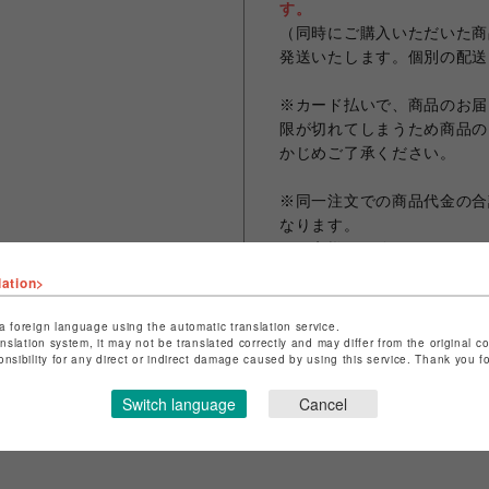
す。
（同時にご購入いただいた商
発送いたします。個別の配送
※カード払いで、商品のお届
限が切れてしまうため商品の
かじめご了承ください。
※同一注文での商品代金の合計
なります。
※お客様のお使いのモニター
なる場合がございます。
lation>
※画像は試作品の為、実際の
a foreign language using the automatic translation service.
anslation system, it may not be translated correctly and may differ from the original c
onsibility for any direct or indirect damage caused by using this service. Thank you 
シェアする
Switch language
Cancel