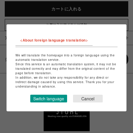
カートに入れる
お気に入りアイテムに追加
アイテム説明 / 素材
<About foreign language translation>
We will translate the homepage into a foreign language using the
シェアする
automatic translation service.
Since this service is an automatic translation system, it may not be
translated correctly and may differ from the original content of the
page before translation.
In addition, we do not take any responsibility for any direct or
indirect damage caused by using this service. Thank you for your
understanding in advance.
Switch language
Cancel