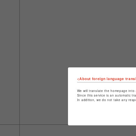
<About foreign language trans
We will translate the homepage into 
Since this service is an automatic tr
In addition, we do not take any resp