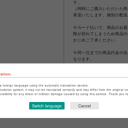
す。
（同時にご購入いただいた商
発送いたします。個別の配送
※カード払いで、商品のお届
限が切れてしまうため商品の
かじめご了承ください。
※同一注文での商品代金の合計
なります。
※お客様のお使いのモニター
なる場合がございます。
lation>
※画像は試作品の為、実際の
a foreign language using the automatic translation service.
anslation system, it may not be translated correctly and may differ from the original c
onsibility for any direct or indirect damage caused by using this service. Thank you 
シェアする
Switch language
Cancel