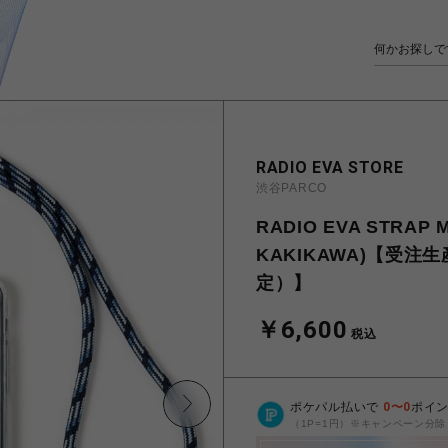
RADIO EVA STORE
渋谷PARCO
RADIO EVA STRAP M
KAKIKAWA)【受注
定）】
￥6,600
税込
ポケパル払いで
0
〜
0
ポイ
（1P=1円）※キャンペーン分除