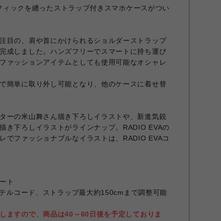
グラフィックを纏ったストラップ付きスマホケースがつい
注目の、肩や首にかけられるショルダーストラップ
完成しました。ハンズフリーでスマートに持ち運び
ファッションアイテムとしても使用可能なオシャレ
で簡単に取り外し可能となり、他のケースに着せ替
ターの米山舞さん描き下ろしイラストや、新進気鋭
き下ろしイラストがラインナップ。RADIO EVAの
でファッショナブルなイラストは、RADIO EVAコ
ート
ステルコード、ストラップ最大約150cmまで調整可能
しますので、商品は40～60日後を予定しておりま