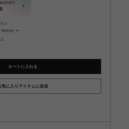
録&利用で
呈
こちら
11時00分 〜
せる
カートに入れる
お気に入りアイテムに追加