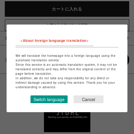
カートに入れる
お気に入りアイテムに追加
アイテム説明 / 素材
<About foreign language translation>
We will translate the homepage into a foreign language using the
シェアする
automatic translation service.
Since this service is an automatic translation system, it may not be
translated correctly and may differ from the original content of the
page before translation.
In addition, we do not take any responsibility for any direct or
indirect damage caused by using this service. Thank you for your
understanding in advance.
Switch language
Cancel