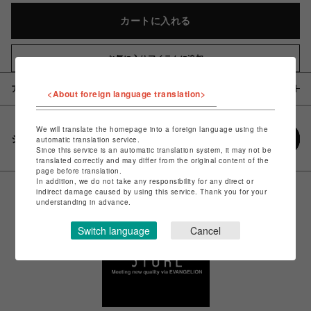
カートに入れる
お気に入りアイテムに追加
アイテム説明 / 素材
<About foreign language translation>
We will translate the homepage into a foreign language using the
シェアする
automatic translation service.
Since this service is an automatic translation system, it may not be
translated correctly and may differ from the original content of the
page before translation.
In addition, we do not take any responsibility for any direct or
indirect damage caused by using this service. Thank you for your
understanding in advance.
Switch language
Cancel