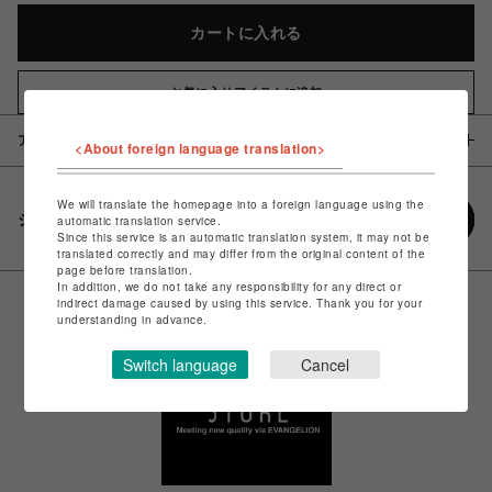
カートに入れる
お気に入りアイテムに追加
アイテム説明 / 素材
<About foreign language translation>
We will translate the homepage into a foreign language using the
シェアする
automatic translation service.
Since this service is an automatic translation system, it may not be
translated correctly and may differ from the original content of the
page before translation.
In addition, we do not take any responsibility for any direct or
indirect damage caused by using this service. Thank you for your
understanding in advance.
Switch language
Cancel