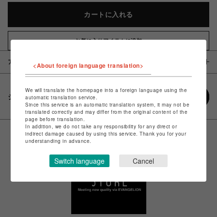
カートに入れる
お気に入りアイテムに追加
アイテム説明 / 素材
<About foreign language translation>
We will translate the homepage into a foreign language using the
シェアする
automatic translation service.
Since this service is an automatic translation system, it may not be
translated correctly and may differ from the original content of the
page before translation.
In addition, we do not take any responsibility for any direct or
indirect damage caused by using this service. Thank you for your
understanding in advance.
Switch language
Cancel