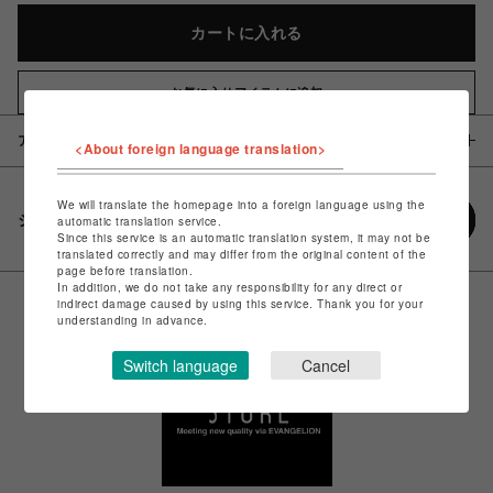
カートに入れる
お気に入りアイテムに追加
アイテム説明 / 素材
<About foreign language translation>
We will translate the homepage into a foreign language using the
シェアする
automatic translation service.
Since this service is an automatic translation system, it may not be
translated correctly and may differ from the original content of the
page before translation.
In addition, we do not take any responsibility for any direct or
indirect damage caused by using this service. Thank you for your
understanding in advance.
Switch language
Cancel