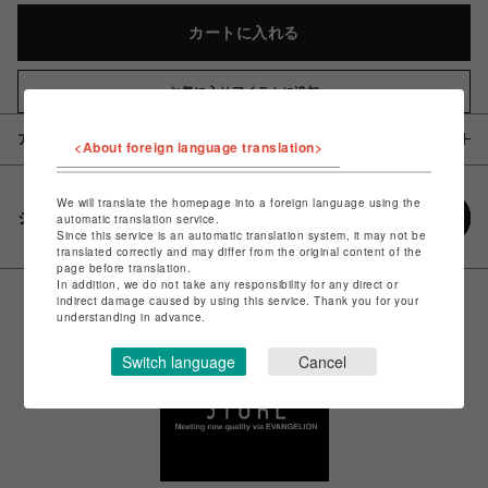
カートに入れる
お気に入りアイテムに追加
アイテム説明 / 素材
<About foreign language translation>
We will translate the homepage into a foreign language using the
シェアする
automatic translation service.
Since this service is an automatic translation system, it may not be
translated correctly and may differ from the original content of the
page before translation.
In addition, we do not take any responsibility for any direct or
indirect damage caused by using this service. Thank you for your
understanding in advance.
Switch language
Cancel