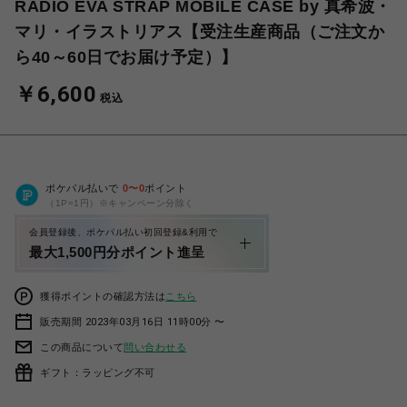
RADIO EVA STRAP MOBILE CASE by 真希波・
マリ・イラストリアス【受注生産商品（ご注文か
ら40～60日でお届け予定）】
￥6,600
税込
ポケパル払いで
0
〜
0
ポイント
（1P=1円）※キャンペーン分除く
会員登録後、ポケパル払い初回登録&利用で
最大1,500円分ポイント進呈
獲得ポイントの確認方法は
こちら
販売期間 2023年03月16日 11時00分 〜
この商品について
問い合わせる
ギフト：ラッピング不可