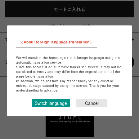
カートに入れる
お気に入りアイテムに追加
アイテム説明 / 素材
<About foreign language translation>
We will translate the homepage into a foreign language using the
シェアする
automatic translation service.
Since this service is an automatic translation system, it may not be
translated correctly and may differ from the original content of the
page before translation.
In addition, we do not take any responsibility for any direct or
indirect damage caused by using this service. Thank you for your
understanding in advance.
Switch language
Cancel