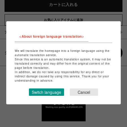
カートに入れる
お気に入りアイテムに追加
アイテム説明 / 素材
<About foreign language translation>
We will translate the homepage into a foreign language using the
シェアする
automatic translation service.
Since this service is an automatic translation system, it may not be
translated correctly and may differ from the original content of the
page before translation.
In addition, we do not take any responsibility for any direct or
indirect damage caused by using this service. Thank you for your
understanding in advance.
Switch language
Cancel