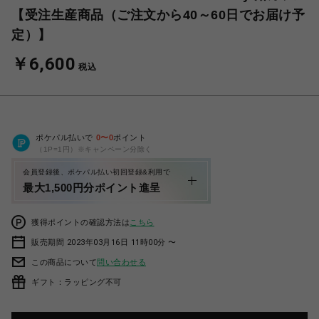
【受注生産商品（ご注文から40～60日でお届け予
定）】
￥6,600
税込
ポケパル払いで
0
〜
0
ポイント
（1P=1円）※キャンペーン分除く
会員登録後、ポケパル払い初回登録&利用で
最大1,500円分ポイント進呈
獲得ポイントの確認方法は
こちら
販売期間 2023年03月16日 11時00分 〜
この商品について
問い合わせる
ギフト：ラッピング不可