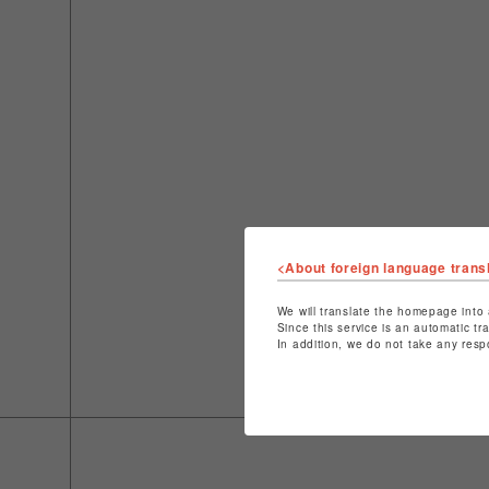
<About foreign language trans
We will translate the homepage into 
Since this service is an automatic tr
In addition, we do not take any resp