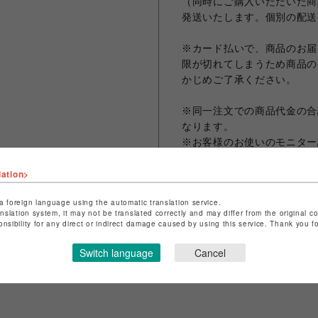
（同時にご購入いただいた商
発送いたします。個別の配送
※カード払いで、商品のお届
限が切れてしまうため商品の
かじめご了承ください。
※同一注文での商品代金の合計
なります。
※お客様のお使いのモニター
なる場合がございます。
lation>
※画像は試作品の為、実際の
a foreign language using the automatic translation service.
anslation system, it may not be translated correctly and may differ from the original c
onsibility for any direct or indirect damage caused by using this service. Thank you 
シェアする
Switch language
Cancel