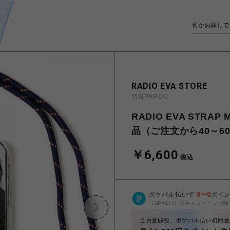
RADIO EVA STORE
渋谷PARCO
RADIO EVA STRA
品（ご注文から40～6
￥6,600
税込
ポケパル払いで
0
〜
0
ポイ
（1P=1円）※キャンペーン分除
会員登録後、ポケパル払い初回登