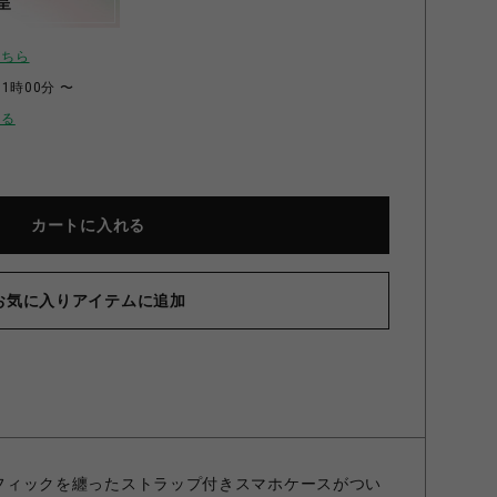
呈
こちら
11時00分 〜
せる
カートに入れる
お気に入りアイテムに追加
グラフィックを纏ったストラップ付きスマホケースがつい