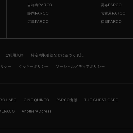
吉祥寺PARCO
調布PARCO
静岡PARCO
名古屋PARCO
広島PARCO
福岡PARCO
ご利用規約
特定商取引法などに基づく表記
ポリシー
クッキーポリシー
ソーシャルメディアポリシー
RO LABO
CINE QUINTO
PARCO出版
THE GUEST CAFE
DEPACO
AnotherADdress