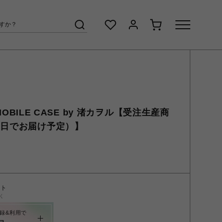
P MOBILE CASE by 渚カヲル【受注生産商
0日でお届け予定）】
ント
く
録&利用で