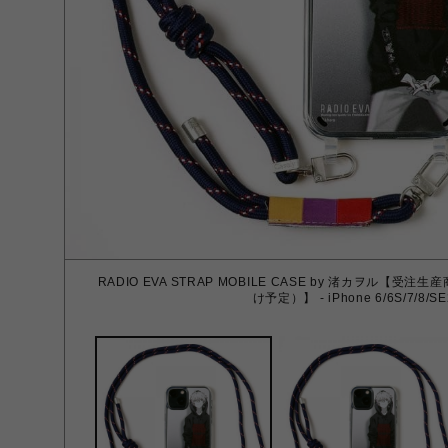
RADIO EVA STRAP MOBILE CASE by 渚カヲル【
け予定）】 - iPhone 6/6S/7/8/SE