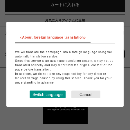
カートに入れる
お気に入りアイテムに追加
アイテム説明 / 素材
<About foreign language translation>
We will translate the homepage into a foreign language using the
シェアする
automatic translation service.
Since this service is an automatic translation system, it may not be
translated correctly and may differ from the original content of the
page before translation.
In addition, we do not take any responsibility for any direct or
indirect damage caused by using this service. Thank you for your
understanding in advance.
Switch language
Cancel