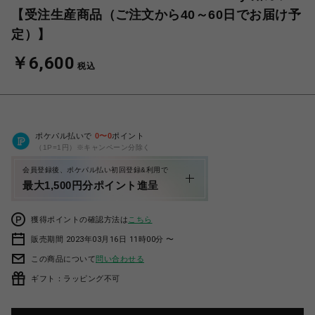
【受注生産商品（ご注文から40～60日でお届け予
定）】
￥6,600
税込
ポケパル払いで
0
〜
0
ポイント
（1P=1円）※キャンペーン分除く
会員登録後、ポケパル払い初回登録&利用で
最大1,500円分ポイント進呈
獲得ポイントの確認方法は
こちら
販売期間 2023年03月16日 11時00分 〜
この商品について
問い合わせる
ギフト：ラッピング不可