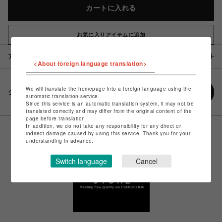
カートに入れる
お気に入りアイテムに追加
アイテム説明 / 素材
<About foreign language translation>
We will translate the homepage into a foreign language using the
シェアする
automatic translation service.
Since this service is an automatic translation system, it may not be
translated correctly and may differ from the original content of the
page before translation.
In addition, we do not take any responsibility for any direct or
indirect damage caused by using this service. Thank you for your
understanding in advance.
Switch language
Cancel