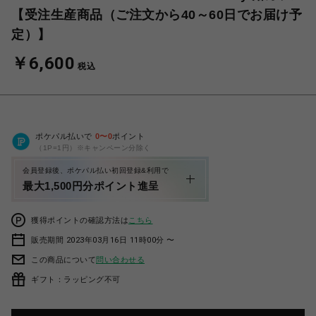
【受注生産商品（ご注文から40～60日でお届け予
定）】
￥6,600
税込
ポケパル払いで
0
〜
0
ポイント
（1P=1円）※キャンペーン分除く
会員登録後、ポケパル払い初回登録&利用で
最大1,500円分ポイント進呈
獲得ポイントの確認方法は
こちら
販売期間 2023年03月16日 11時00分 〜
この商品について
問い合わせる
ギフト：ラッピング不可