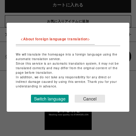
カートに入れる
お気に入りアイテムに追加
アイテム説明 / 素材
<About foreign language translation>
We will translate the homepage into a foreign language using the
シェアする
automatic translation service.
Since this service is an automatic translation system, it may not be
translated correctly and may differ from the original content of the
page before translation.
In addition, we do not take any responsibility for any direct or
indirect damage caused by using this service. Thank you for your
understanding in advance.
Switch language
Cancel