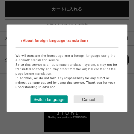
カートに入れる
お気に入りアイテムに追加
アイテム説明 / 素材
<About foreign language translation>
We will translate the homepage into a foreign language using the
シェアする
automatic translation service.
Since this service is an automatic translation system, it may not be
translated correctly and may differ from the original content of the
page before translation.
In addition, we do not take any responsibility for any direct or
indirect damage caused by using this service. Thank you for your
understanding in advance.
Switch language
Cancel