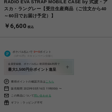
RADIO EVA STRAP MOBILE CASE by 式波・ア
スカ・ラングレー【受注生産商品（ご注文から40
～60日でお届け予定）】
￥6,600
税込
ポケパル払いで
0
〜
0
ポイント
（1P=1円）※キャンペーン分除く
会員登録後、ポケパル払い初回登録&利用で
最大1,500円分ポイント進呈
獲得ポイントの確認方法は
こちら
販売期間 2023年03月16日 11時00分 〜
この商品について
問い合わせる
ギフト：ラッピング不可