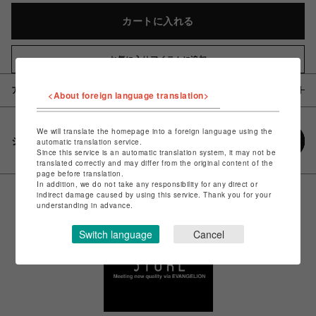
カートに入れる
お気に入りアイテムに追加
アイテム説明 / 素材
<About foreign language translation>
We will translate the homepage into a foreign language using the
シェアする
automatic translation service.
Since this service is an automatic translation system, it may not be
translated correctly and may differ from the original content of the
page before translation.
In addition, we do not take any responsibility for any direct or
indirect damage caused by using this service. Thank you for your
understanding in advance.
Switch language
Cancel