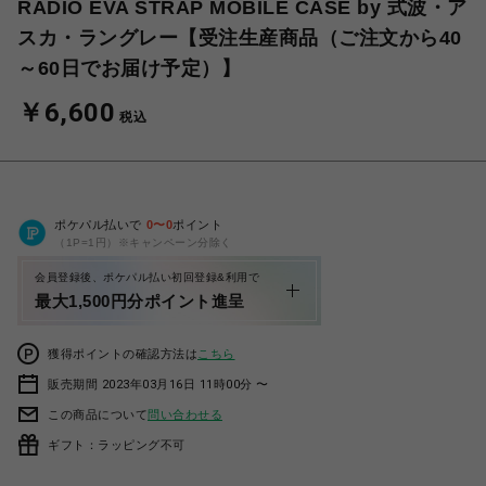
RADIO EVA STRAP MOBILE CASE by 式波・ア
スカ・ラングレー【受注生産商品（ご注文から40
～60日でお届け予定）】
￥6,600
税込
ポケパル払いで
0
〜
0
ポイント
（1P=1円）※キャンペーン分除く
会員登録後、ポケパル払い初回登録&利用で
最大1,500円分ポイント進呈
獲得ポイントの確認方法は
こちら
販売期間 2023年03月16日 11時00分 〜
この商品について
問い合わせる
ギフト：ラッピング不可