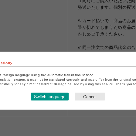
（同時にご購入いただいた商
発送いたします。個別の配送
※カード払いで、商品のお届
限が切れてしまうため商品の
かじめご了承ください。
※同一注文での商品代金の合計
なります。
※お客様のお使いのモニター
lation>
なる場合がございます。
※画像は試作品の為、実際の
a foreign language using the automatic translation service.
anslation system, it may not be translated correctly and may differ from the original c
onsibility for any direct or indirect damage caused by using this service. Thank you 
Switch language
Cancel
シェアする