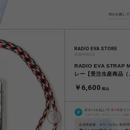
RADIO EVA STORE
渋谷PARCO
RADIO EVA STRA
レー【受注生産商品（
￥6,600
税込
ポケパル払いで
0
〜
0
ポイ
（1P=1円）※キャンペーン分除
会員登録後、ポケパル払い初回登