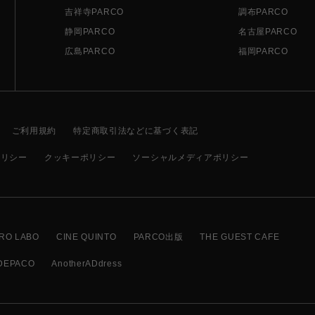
吉祥寺PARCO
調布PARCO
静岡PARCO
名古屋PARCO
広島PARCO
福岡PARCO
ご利用規約
特定商取引法などに基づく表記
ポリシー
クッキーポリシー
ソーシャルメディアポリシー
RO LABO
CINE QUINTO
PARCO出版
THE GUEST CAFE
DEPACO
AnotherADdress