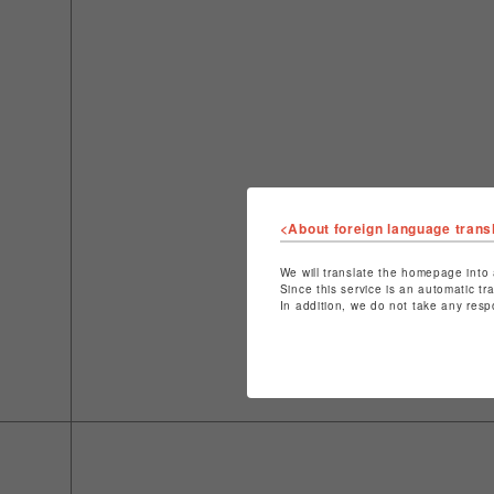
<About foreign language trans
We will translate the homepage into 
Since this service is an automatic tr
In addition, we do not take any resp