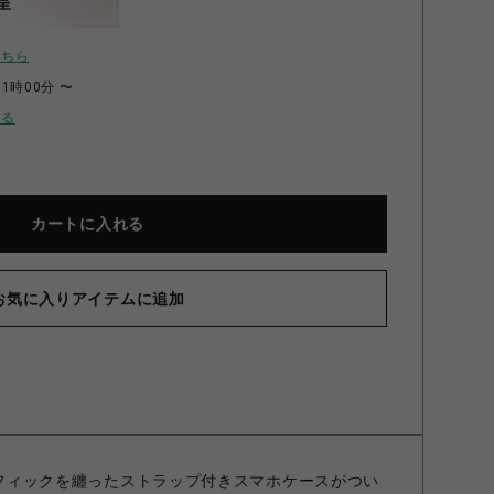
呈
こちら
11時00分 〜
せる
カートに入れる
お気に入りアイテムに追加
グラフィックを纏ったストラップ付きスマホケースがつい