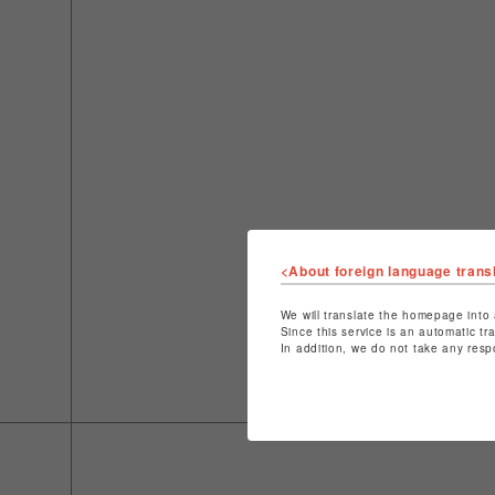
<About foreign language trans
We will translate the homepage into 
Since this service is an automatic tr
In addition, we do not take any resp