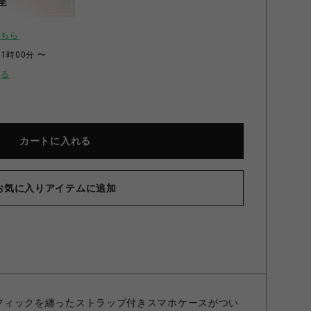
呈
こちら
11時00分 〜
せる
カートに入れる
お気に入りアイテムに追加
グラフィックを纏ったストラップ付きスマホケースがつい