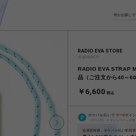
RADIO EVA STORE
渋谷PARCO
RADIO EVA STRA
品（ご注文から40～6
￥6,600
税込
ポケパル払いで
0
〜
0
ポイ
（1P=1円）※キャンペーン分除
会員登録後、ポケパル払い初回登