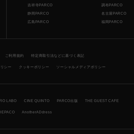
吉祥寺PARCO
調布PARCO
静岡PARCO
名古屋PARCO
広島PARCO
福岡PARCO
ご利用規約
特定商取引法などに基づく表記
ポリシー
クッキーポリシー
ソーシャルメディアポリシー
RO LABO
CINE QUINTO
PARCO出版
THE GUEST CAFE
DEPACO
AnotherADdress