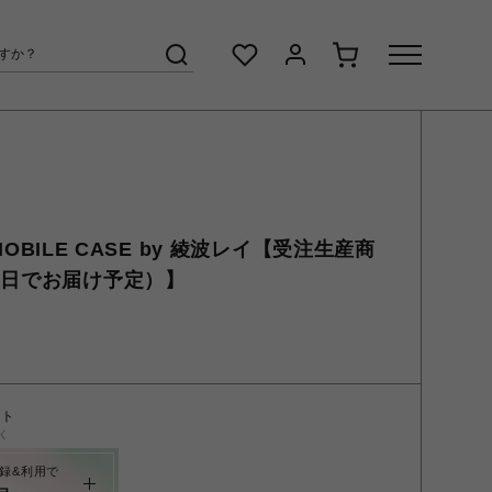
P MOBILE CASE by 綾波レイ【受注生産商
0日でお届け予定）】
ント
く
録&利用で