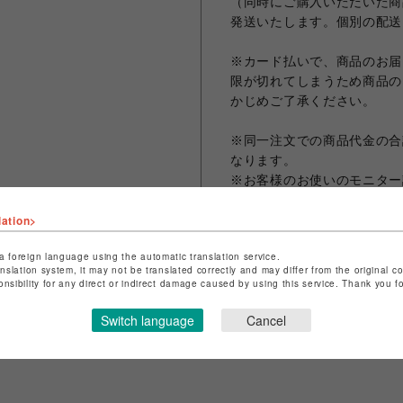
（同時にご購入いただいた商
発送いたします。個別の配送
※カード払いで、商品のお届
限が切れてしまうため商品の
かじめご了承ください。
※同一注文での商品代金の合計
なります。
※お客様のお使いのモニター
なる場合がございます。
lation>
※画像は試作品の為、実際の
a foreign language using the automatic translation service.
anslation system, it may not be translated correctly and may differ from the original c
onsibility for any direct or indirect damage caused by using this service. Thank you 
シェアする
Switch language
Cancel