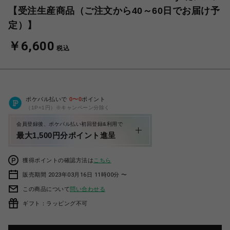
【受注生産商品（ご注文から40～60日でお届け予
定）】
￥6,600
税込
ポケパル払いで
0
〜
0
ポイント
（1P=1円）※キャンペーン分除く
会員登録後、ポケパル払い初回登録&利用で
最大1,500円分ポイント進呈
獲得ポイントの確認方法は
こちら
販売期間 2023年03月16日 11時00分 〜
この商品について
問い合わせる
ギフト：ラッピング不可