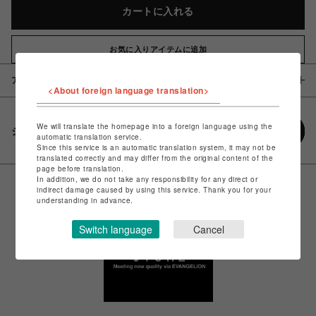
カートに入れる
お気に入りアイテムに追加
アイテム説明 / 素材
<About foreign language translation>
We will translate the homepage into a foreign language using the
シェアする
automatic translation service.
Since this service is an automatic translation system, it may not be
translated correctly and may differ from the original content of the
page before translation.
In addition, we do not take any responsibility for any direct or
indirect damage caused by using this service. Thank you for your
understanding in advance.
Switch language
Cancel