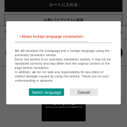
カートに入れる
お気に入りアイテムに追加
アイテム説明 / 素材
<About foreign language translation>
We will translate the homepage into a foreign language using the
シェアする
automatic translation service.
Since this service is an automatic translation system, it may not be
translated correctly and may differ from the original content of the
page before translation.
In addition, we do not take any responsibility for any direct or
indirect damage caused by using this service. Thank you for your
understanding in advance.
Switch language
Cancel