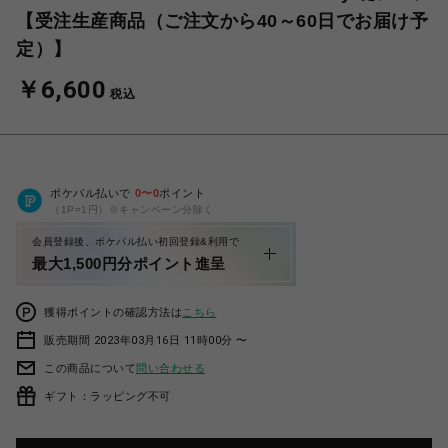
【受注生産商品（ご注文から40～60日でお届け予
定）】
￥6,600
税込
ポケパル払いで
0
〜
0
ポイント
（1P=1円）※キャンペーン分除く
会員登録後、ポケパル払い初回登録&利用で
最大1,500円分ポイント進呈
獲得ポイントの確認方法は
こちら
販売期間 2023年03月16日 11時00分 〜
この商品について
問い合わせる
ギフト：ラッピング不可