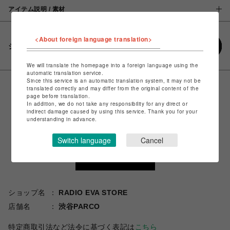
アイテム説明 / 素材
<About foreign language translation>
シェアする
We will translate the homepage into a foreign language using the
automatic translation service.
Since this service is an automatic translation system, it may not be
translated correctly and may differ from the original content of the
page before translation.
In addition, we do not take any responsibility for any direct or
indirect damage caused by using this service. Thank you for your
understanding in advance.
Switch language
Cancel
ショップ名
RADIO EVA STORE
店舗名
渋谷PARCO
特定商取引法など法令に基づく表記は
こちら