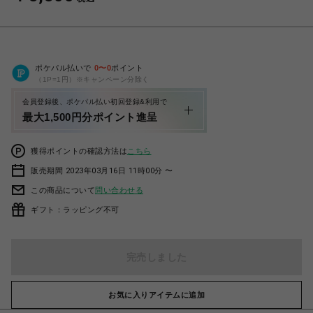
ポケパル払いで
0
〜
0
ポイント
（1P=1円）※キャンペーン分除く
会員登録後、ポケパル払い初回登録&利用で
最大1,500円分ポイント進呈
獲得ポイントの確認方法は
こちら
販売期間 2023年03月16日 11時00分 〜
この商品について
問い合わせる
ギフト：ラッピング不可
完売しました
お気に入りアイテムに追加