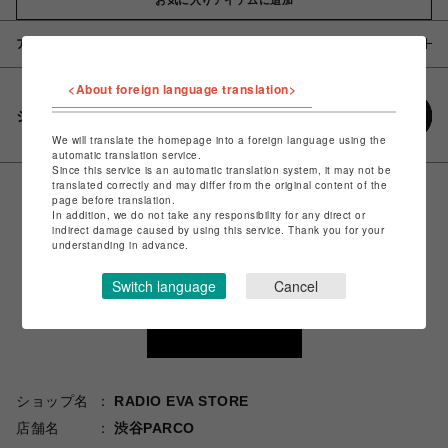
アイテム説明 / 素材
<About foreign language translation>
シェアする
We will translate the homepage into a foreign language using the
automatic translation service.
Since this service is an automatic translation system, it may not be
translated correctly and may differ from the original content of the
page before translation.
In addition, we do not take any responsibility for any direct or
indirect damage caused by using this service. Thank you for your
understanding in advance.
Switch language
Cancel
ショップ名
RADIO EVA STORE
店舗名
渋谷PARCO