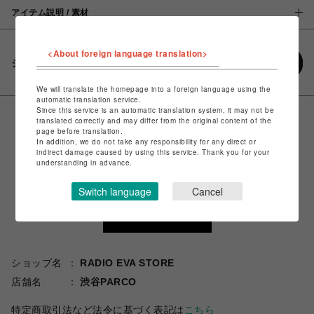
アイテム説明 / 素材
<About foreign language translation>
シェアする
We will translate the homepage into a foreign language using the
automatic translation service.
Since this service is an automatic translation system, it may not be
translated correctly and may differ from the original content of the
page before translation.
In addition, we do not take any responsibility for any direct or
indirect damage caused by using this service. Thank you for your
understanding in advance.
Switch language
Cancel
ショップ名
RADIO EVA STORE
店舗名
渋谷PARCO
特定商取引法など法令に基づく表記は
こちら