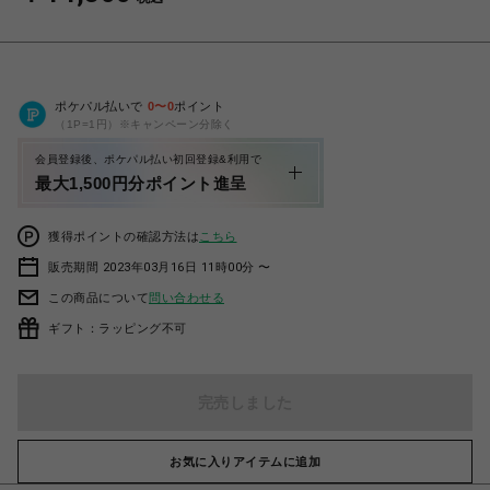
ポケパル払いで
0
〜
0
ポイント
（1P=1円）※キャンペーン分除く
会員登録後、ポケパル払い初回登録&利用で
最大1,500円分ポイント進呈
獲得ポイントの確認方法は
こちら
販売期間 2023年03月16日 11時00分 〜
この商品について
問い合わせる
ギフト：ラッピング不可
完売しました
お気に入りアイテムに追加