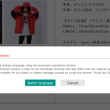
本体：ポリエステル100％
中綿：ダウン80%、フェザー
【サイズ詳細】（サイズ：着
SMALL：72cm/58cm/48cm
LARGE：78cm/63cm/51cm
※モデル：Lynn（身長165
※同一注文での商品代金の合計
なります。
lation>
※お客様のお使いのモニター
なる場合がございます。
a foreign language using the automatic translation service.
anslation system, it may not be translated correctly and may differ from the original c
※画像は試作品の為、実際の
onsibility for any direct or indirect damage caused by using this service. Thank you 
Switch language
Cancel
シェアする