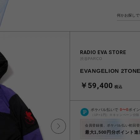
RADIO EVA STORE
渋谷PARCO
EVANGELION 2TONE
￥59,400
税込
ポケパル払いで
0
〜
0
ポイ
（1P=1円）※キャンペーン分除
会員登録後、ポケパル払い初回登
最大1,500円分ポイント進