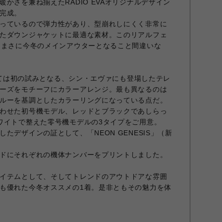
かさを兼ね揃えたRADIO EVAオリジナルデザイン
完成。
っているので弾力性があり、型崩れしにくく非常に
たダウンジャケットに最適な素材。このリアルフェ
、まさに今冬のメインアウターとなること間違いな
としては初の試みとなる、シン・エヴァにも登場したテレ
ーズをモチーフにカラーアレンジ。最も異なるのは
ルーを基調としたカラーリングになっている点だ。
わせた初号機モデル、レッドとブラックであしらっ
ワイトで整えた零号機モデルの3タイプをご用意。
たデザインの証として、「NEON GENESIS」（新
ドにそれぞれの機体ナンバーをプリントしました。
イテムとして、そしてトレンドのアウトドアな雰囲
も優れた今冬オススメの1着。是非ともその魅力を体