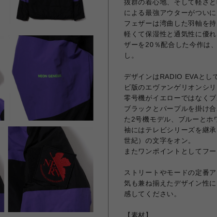
抜群の着心地、そして軽さと暖
による最強アウターがついに
フェザーは湾曲した羽軸を持
軽くて保湿性と通気性に優れ
ザーを20％配合した今作は
し。
デザインはRADIO EVA
ビ版のエヴァンゲリオンシリ
零号機がイエローではなくブ
ブラックとパープルを掛け合
た2号機モデル、ブルーとホ
袖にはテレビシリーズを継承し
世紀）の文字をオン。
またワンポイントとしてフー
ストリートやモードの定番ア
気も兼ね揃えたデザイン性に
感してください。
【素材】