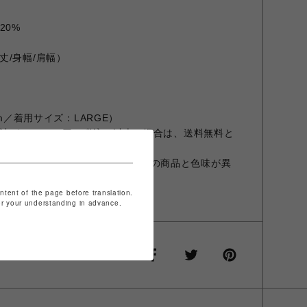
20%
丈/身幅/肩幅）
cm／着用サイズ：LARGE）
が、11,000円（税込）以上の場合は、送料無料と
設定やお部屋の照明等により実際の商品と色味が異
ontent of the page before translation.
商品と異なる場合があります。
for your understanding in advance.