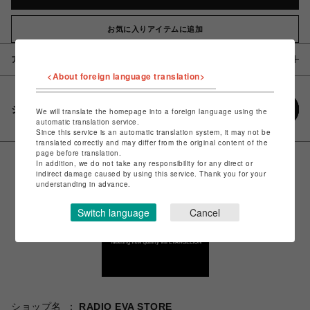
お気に入りアイテムに追加
アイテム説明 / 素材
<About foreign language translation>
シェアする
We will translate the homepage into a foreign language using the
automatic translation service.
Since this service is an automatic translation system, it may not be
translated correctly and may differ from the original content of the
page before translation.
In addition, we do not take any responsibility for any direct or
indirect damage caused by using this service. Thank you for your
understanding in advance.
Switch language
Cancel
ショップ名
RADIO EVA STORE