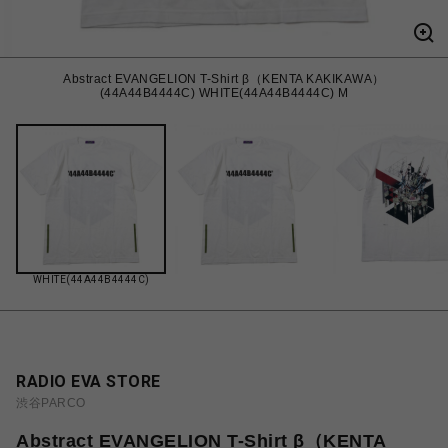
Abstract EVANGELION T-Shirt β（KENTA KAKIKAWA）
(44A44B4444C) WHITE(44A44B4444C) M
WHITE(44A44B4444C)
RADIO EVA STORE
渋谷PARCO
Abstract EVANGELION T-Shirt β（KENTA