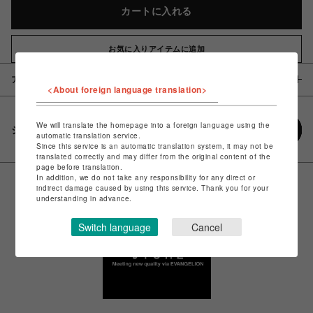
カートに入れる
お気に入りアイテムに追加
アイテム説明 / 素材
<About foreign language translation>
We will translate the homepage into a foreign language using the
シェアする
automatic translation service.
Since this service is an automatic translation system, it may not be
translated correctly and may differ from the original content of the
page before translation.
In addition, we do not take any responsibility for any direct or
indirect damage caused by using this service. Thank you for your
understanding in advance.
Switch language
Cancel