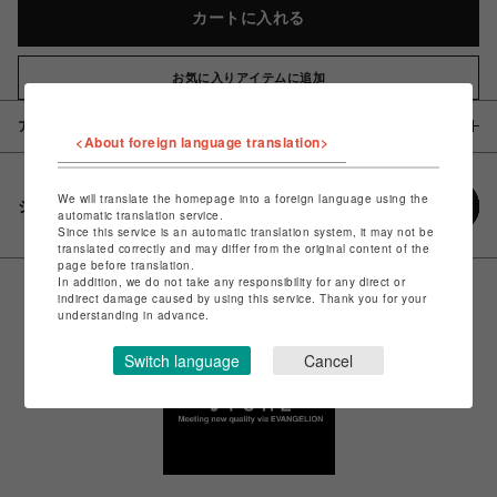
カートに入れる
お気に入りアイテムに追加
アイテム説明 / 素材
<About foreign language translation>
We will translate the homepage into a foreign language using the
シェアする
automatic translation service.
Since this service is an automatic translation system, it may not be
translated correctly and may differ from the original content of the
page before translation.
In addition, we do not take any responsibility for any direct or
indirect damage caused by using this service. Thank you for your
understanding in advance.
Switch language
Cancel