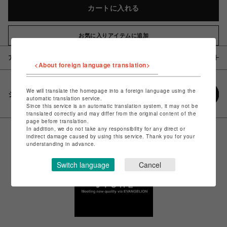
カートに入れる
お気に入りアイテムに追加
アイテム説明 / 素材
<About foreign language translation>
We will translate the homepage into a foreign language using the
シェアする
automatic translation service.
Since this service is an automatic translation system, it may not be
translated correctly and may differ from the original content of the
page before translation.
In addition, we do not take any responsibility for any direct or
indirect damage caused by using this service. Thank you for your
understanding in advance.
Switch language
Cancel