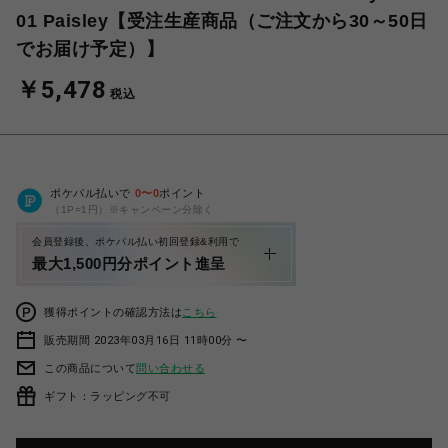
01 Paisley【受注生産商品（ご注文から30～50日
でお届け予定）】
￥5,478
税込
ポケパル払いで
0
〜
0
ポイント
（1P=1円）※キャンペーン分除く
会員登録後、ポケパル払い初回登録&利用で
最大1,500円分ポイント進呈
獲得ポイントの確認方法は
こちら
販売期間 2023年03月16日 11時00分 〜
この商品について
問い合わせる
ギフト：ラッピング不可