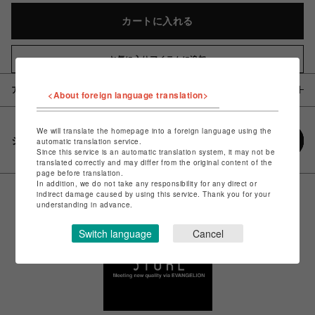
カートに入れる
お気に入りアイテムに追加
アイテム説明 / 素材
<About foreign language translation>
We will translate the homepage into a foreign language using the
シェアする
automatic translation service.
Since this service is an automatic translation system, it may not be
translated correctly and may differ from the original content of the
page before translation.
In addition, we do not take any responsibility for any direct or
indirect damage caused by using this service. Thank you for your
understanding in advance.
Switch language
Cancel