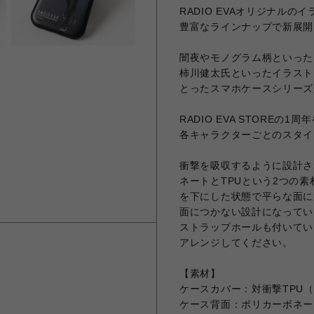
RADIO EVAオリジナル
豊富なラインナップで新展開
闇夜やモノグラム柄といったR
柿川健太氏といったイラスト
とったスマホケースシリーズ
RADIO EVA STORE
各キャラクターごとのスタイ
衝撃を吸収するように設計さ
ネートとTPUという2つの素
を下にした状態で平らな面に
面につかない設計になってい
ストラップホールも付いてい
アレンジしてください。
【素材】
ケースカバー：対衝撃TPU
ケース背面：ポリカーボネー