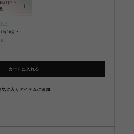
録&利用で
呈
こちら
11時00分 〜
せる
カートに入れる
お気に入りアイテムに追加