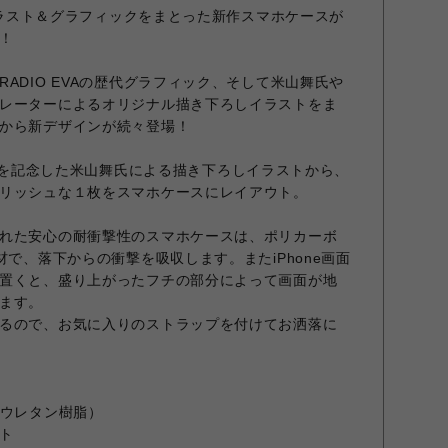
のイラスト＆グラフィックをまとった新作スマホケースが
！
ADIO EVAの歴代グラフィック、そして米山舞氏や
レーターによるオリジナル描き下ろしイラストをま
から新デザインが続々登場！
の1周年を記念した米山舞氏による描き下ろしイラストから、
リッシュな１枚をスマホケースにレイアウト。
れた安心の耐衝撃性のスマホケースは、ポリカーボ
材で、落下からの衝撃を吸収します。またiPhone画面
置くと、盛り上がったフチの部分によって画面が地
ます。
るので、お気に入りのストラップを付けてお洒落に
（ウレタン樹脂）
ト