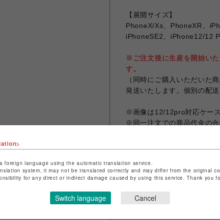
【展開サイズ】
PhoneX/Xs、PhoneXR、iPh
iPhoneSE2、iPhone12/12 
※ご注文後に生産を開始いた
す。
（同時にご購入いただいた商
発送いたします。個別の配送
※画像は12/12pro対応ケ
※同一注文での商品代金の合計
なります。
lation>
※お客様のお使いのモニター
なる場合がございます。
a foreign language using the automatic translation service.
※画像は試作品の為、実際の
anslation system, it may not be translated correctly and may differ from the original c
onsibility for any direct or indirect damage caused by using this service. Thank you 
Switch language
Cancel
シェアする