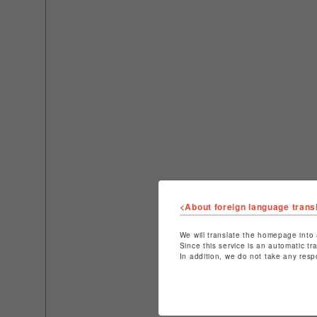
<About foreign language trans
We will translate the homepage into 
Since this service is an automatic tr
In addition, we do not take any resp