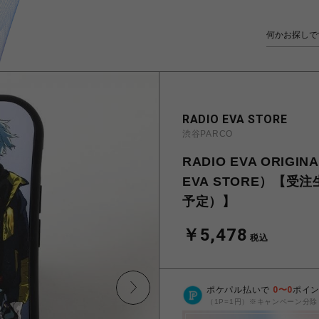
RADIO EVA STORE
渋谷PARCO
RADIO EVA ORIGIN
EVA STORE）【受
予定）】
￥5,478
税込
ポケパル払いで
0
〜
0
ポイ
（1P=1円）※キャンペーン分除