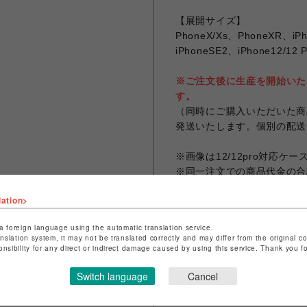
【展開サイズ】
PhoneX/Xs、PhoneXR、iPh
iPhoneSE2、iPhone12/12 
※ご注文後に生産を開始いた
す。
（同時にご購入いただいた商
発送いたします。個別の配送
※画像は12/12pro対応ケ
※同一注文での商品代金の合計
なります。
lation>
※お客様のお使いのモニター
なる場合がございます。
a foreign language using the automatic translation service.
※画像は試作品の為、実際の
anslation system, it may not be translated correctly and may differ from the original c
onsibility for any direct or indirect damage caused by using this service. Thank you 
Switch language
Cancel
シェアする