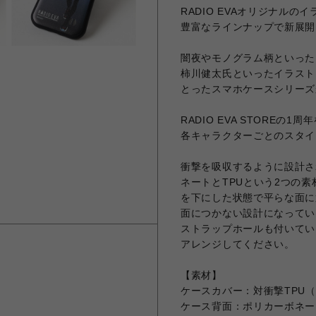
RADIO EVAオリジナル
豊富なラインナップで新展開
闇夜やモノグラム柄といったR
柿川健太氏といったイラスト
とったスマホケースシリーズ
RADIO EVA STORE
各キャラクターごとのスタイ
衝撃を吸収するように設計さ
ネートとTPUという2つの素
を下にした状態で平らな面に
面につかない設計になってい
ストラップホールも付いてい
アレンジしてください。
【素材】
ケースカバー：対衝撃TPU
ケース背面：ポリカーボネー