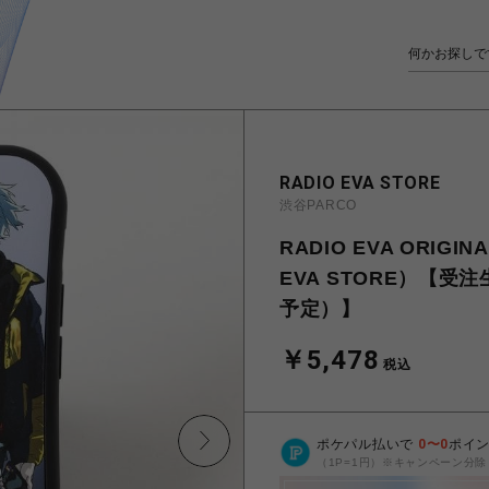
RADIO EVA STORE
渋谷PARCO
RADIO EVA ORIGIN
EVA STORE）【受
予定）】
￥5,478
税込
ポケパル払いで
0
〜
0
ポイ
（1P=1円）※キャンペーン分除