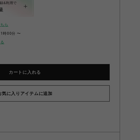
録&利用で
呈
こちら
11時00分 〜
せる
カートに入れる
お気に入りアイテムに追加