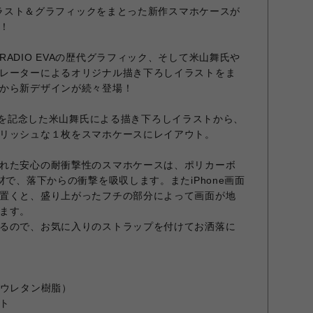
のイラスト＆グラフィックをまとった新作スマホケースが
！
ADIO EVAの歴代グラフィック、そして米山舞氏や
レーターによるオリジナル描き下ろしイラストをま
から新デザインが続々登場！
の1周年を記念した米山舞氏による描き下ろしイラストから、
リッシュな１枚をスマホケースにレイアウト。
れた安心の耐衝撃性のスマホケースは、ポリカーボ
材で、落下からの衝撃を吸収します。またiPhone画面
置くと、盛り上がったフチの部分によって画面が地
ます。
るので、お気に入りのストラップを付けてお洒落に
（ウレタン樹脂）
ト