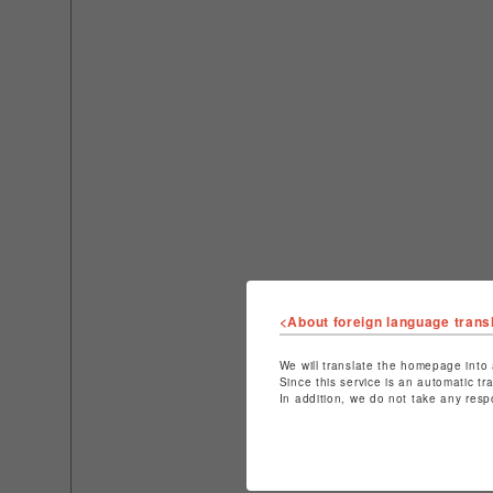
<About foreign language trans
We will translate the homepage into 
Since this service is an automatic tr
In addition, we do not take any resp