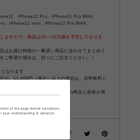
one11、iPhone11 Pro、iPhone11 Pro MAX、
Pro、iPhone12 mini、iPhone12 Pro MAX、
しますので、商品は30～50日後を予定しておりま
品はお届け時期の一番遅い商品に合わせてまとめて
をご希望の場合は、別々にご注文ください。）
ースとなります
が、11,000円（税込）以上の場合は、送料無料と
設定やお部屋の照明等により実際の商品と色味が異
商品と異なる場合があります。
ontent of the page before translation.
for your understanding in advance.