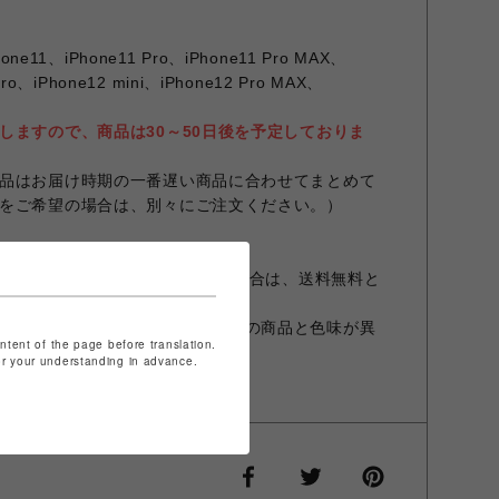
one11、iPhone11 Pro、iPhone11 Pro MAX、
Pro、iPhone12 mini、iPhone12 Pro MAX、
しますので、商品は30～50日後を予定しておりま
品はお届け時期の一番遅い商品に合わせてまとめて
をご希望の場合は、別々にご注文ください。）
ースとなります
が、11,000円（税込）以上の場合は、送料無料と
設定やお部屋の照明等により実際の商品と色味が異
ontent of the page before translation.
for your understanding in advance.
商品と異なる場合があります。