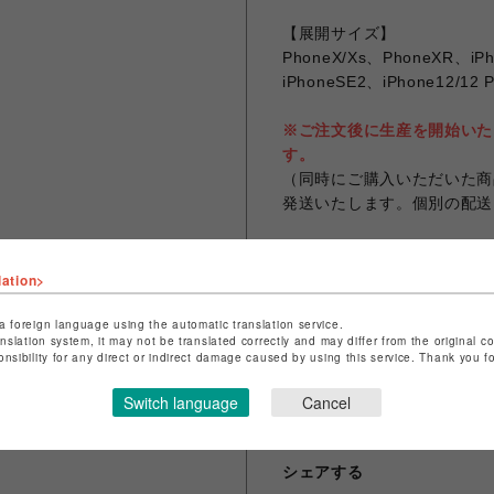
【展開サイズ】
PhoneX/Xs、PhoneXR、iPh
iPhoneSE2、iPhone12/12 
※ご注文後に生産を開始いた
す。
（同時にご購入いただいた商
発送いたします。個別の配送
※画像は12/12pro対応ケ
※同一注文での商品代金の合計
lation>
なります。
※お客様のお使いのモニター
a foreign language using the automatic translation service.
anslation system, it may not be translated correctly and may differ from the original c
なる場合がございます。
onsibility for any direct or indirect damage caused by using this service. Thank you 
※画像は試作品の為、実際の
Switch language
Cancel
シェアする