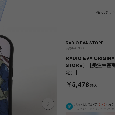
RADIO EVA STORE
渋谷PARCO
RADIO EVA ORIGIN
STORE）【受注生産
定）】
￥5,478
税込
ポケパル払いで
0
〜
0
ポイ
（1P=1円）※キャンペーン分除