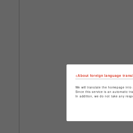
<About foreign language trans
We will translate the homepage into 
Since this service is an automatic tr
In addition, we do not take any resp