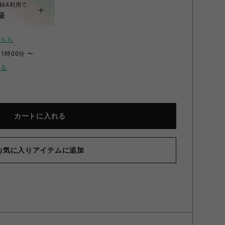
録&利用で
呈
こちら
11時00分 〜
せる
カートに入れる
お気に入りアイテムに追加