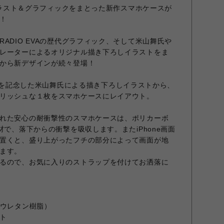
のイラスト＆グラフィックをまとった新作スマホケースが
！
ADIO EVAの歴代グラフィック、そして米山舞氏や
レーターによるオリジナル描き下ろしイラストをま
から新デザインが続々登場！
の1周年を記念した米山舞氏による描き下ろしイラストから、
リッシュな１枚をスマホケースにレイアウト。
れた安心の耐衝撃性のスマホケースは、ポリカーボ
材で、落下からの衝撃を吸収します。またiPhone画面
置くと、盛り上がったフチの部分によって画面が地
ます。
るので、お気に入りのストラップを付けてお洒落に
（ウレタン樹脂）
ト