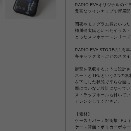
RADIO EVAオリジナル
豊富なラインナップで新展開
闇夜やモノグラム柄といったR
柿川健太氏といったイラスト
とったスマホケースシリーズ
RADIO EVA STORE
各キャラクターごとのスタイ
衝撃を吸収するように設計さ
ネートとTPUという2つの素
を下にした状態で平らな面に
面につかない設計になってい
ストラップホールも付いてい
アレンジしてください。
【素材】
ケースカバー：対衝撃TPU
ケース背面：ポリカーボネー