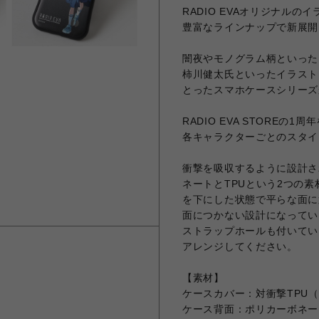
RADIO EVAオリジナル
豊富なラインナップで新展開
闇夜やモノグラム柄といったR
柿川健太氏といったイラスト
とったスマホケースシリーズ
RADIO EVA STORE
各キャラクターごとのスタイ
衝撃を吸収するように設計さ
ネートとTPUという2つの素
を下にした状態で平らな面に
面につかない設計になってい
ストラップホールも付いてい
アレンジしてください。
【素材】
ケースカバー：対衝撃TPU
ケース背面：ポリカーボネー