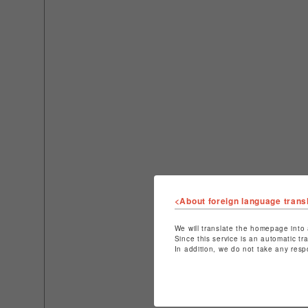
<About foreign language trans
We will translate the homepage into 
Since this service is an automatic tr
In addition, we do not take any resp