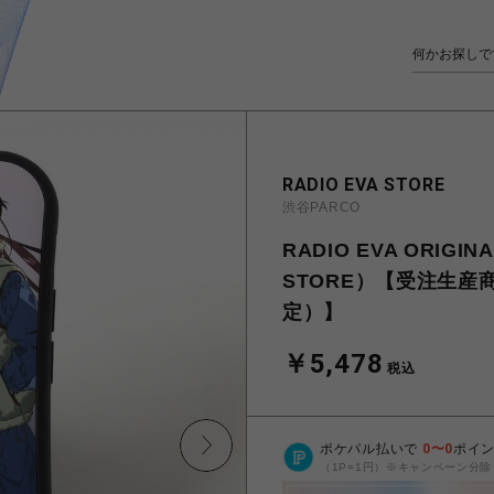
RADIO EVA STORE
渋谷PARCO
RADIO EVA ORIGIN
STORE）【受注生産
定）】
￥5,478
税込
ポケパル払いで
0
〜
0
ポイ
（1P=1円）※キャンペーン分除