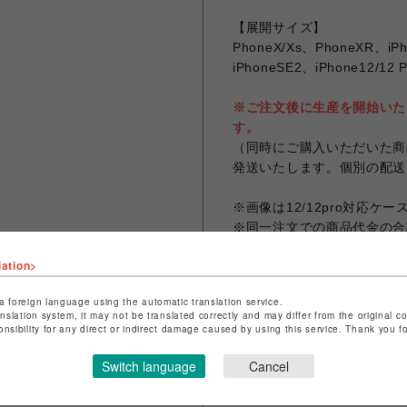
【展開サイズ】
PhoneX/Xs、PhoneXR、iPh
iPhoneSE2、iPhone12/12 
※ご注文後に生産を開始いた
す。
（同時にご購入いただいた商
発送いたします。個別の配送
※画像は12/12pro対応ケ
※同一注文での商品代金の合計
なります。
lation>
※お客様のお使いのモニター
なる場合がございます。
a foreign language using the automatic translation service.
※画像は試作品の為、実際の
anslation system, it may not be translated correctly and may differ from the original c
onsibility for any direct or indirect damage caused by using this service. Thank you 
Switch language
Cancel
シェアする