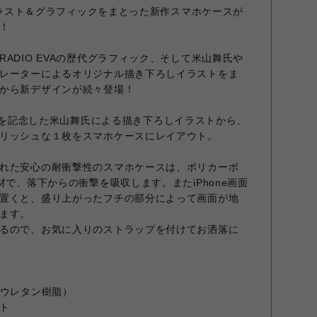
のイラスト＆グラフィックをまとった新作スマホケースが
！
ADIO EVAの歴代グラフィック、そして米山舞氏や
レーターによるオリジナル描き下ろしイラストをま
から新デザインが続々登場！
の1周年を記念した米山舞氏による描き下ろしイラストから、
リッシュな１枚をスマホケースにレイアウト。
れた安心の耐衝撃性のスマホケースは、ポリカーボ
材で、落下からの衝撃を吸収します。またiPhone画面
置くと、盛り上がったフチの部分によって画面が地
ます。
るので、お気に入りのストラップを付けてお洒落に
（ウレタン樹脂）
ト