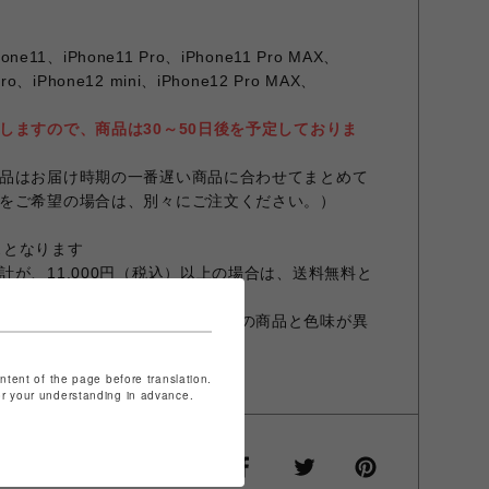
one11、iPhone11 Pro、iPhone11 Pro MAX、
Pro、iPhone12 mini、iPhone12 Pro MAX、
しますので、商品は30～50日後を予定しておりま
品はお届け時期の一番遅い商品に合わせてまとめて
をご希望の場合は、別々にご注文ください。）
ースとなります
が、11,000円（税込）以上の場合は、送料無料と
設定やお部屋の照明等により実際の商品と色味が異
商品と異なる場合があります。
ontent of the page before translation.
for your understanding in advance.