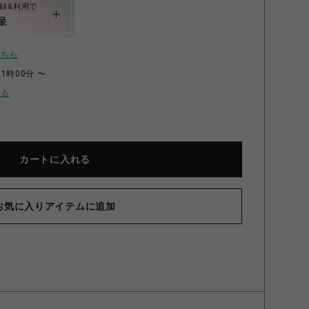
録&利用で
呈
こちら
11時00分 〜
せる
カートに入れる
お気に入りアイテムに追加