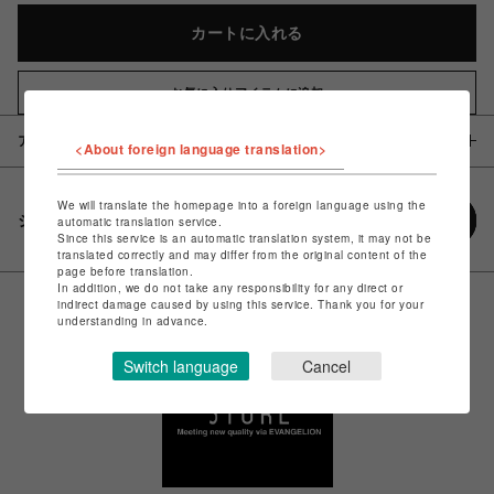
カートに入れる
お気に入りアイテムに追加
アイテム説明 / 素材
<About foreign language translation>
We will translate the homepage into a foreign language using the
シェアする
automatic translation service.
Since this service is an automatic translation system, it may not be
translated correctly and may differ from the original content of the
page before translation.
In addition, we do not take any responsibility for any direct or
indirect damage caused by using this service. Thank you for your
understanding in advance.
Switch language
Cancel