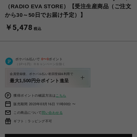
（RADIO EVA STORE）【受注生産商品（ご注文
から30～50日でお届け予定）】
￥5,478
税込
ポケパル払いで
0
〜
0
ポイント
（1P=1円）※キャンペーン分除く
会員登録後、ポケパル払い初回登録&利用で
最大1,500円分ポイント進呈
獲得ポイントの確認方法は
こちら
販売期間 2023年03月16日 11時00分 〜
この商品について
問い合わせる
ギフト：ラッピング不可