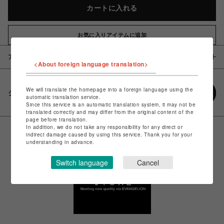
カートに入れる
お気に入りアイテムに追加
アイテム説明 / 素材
<About foreign language translation>
We will translate the homepage into a foreign language using the
シェアする
automatic translation service.
Since this service is an automatic translation system, it may not be
translated correctly and may differ from the original content of the
page before translation.
In addition, we do not take any responsibility for any direct or
indirect damage caused by using this service. Thank you for your
understanding in advance.
Switch language
Cancel