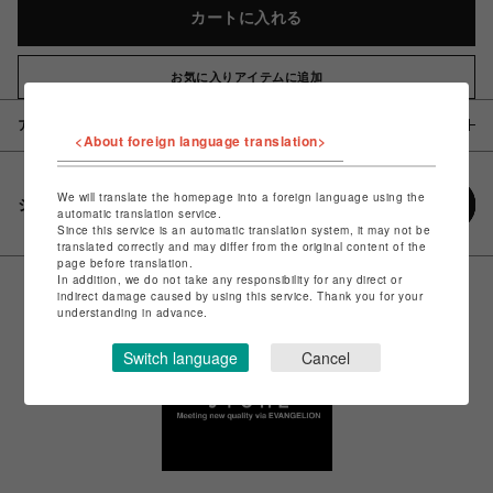
カートに入れる
お気に入りアイテムに追加
アイテム説明 / 素材
<About foreign language translation>
We will translate the homepage into a foreign language using the
シェアする
automatic translation service.
Since this service is an automatic translation system, it may not be
translated correctly and may differ from the original content of the
page before translation.
In addition, we do not take any responsibility for any direct or
indirect damage caused by using this service. Thank you for your
understanding in advance.
Switch language
Cancel