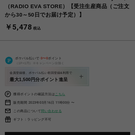
（RADIO EVA STORE）【受注生産商品（ご注文
から30～50日でお届け予定）】
￥5,478
税込
ポケパル払いで
0
〜
0
ポイント
（1P=1円）※キャンペーン分除く
会員登録後、ポケパル払い初回登録&利用で
最大1,500円分ポイント進呈
獲得ポイントの確認方法は
こちら
販売期間 2023年03月16日 11時00分 〜
この商品について
問い合わせる
ギフト：ラッピング不可