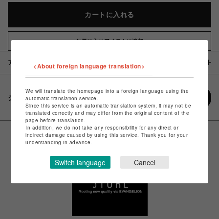
カートに入れる
お気に入りアイテムに追加
アイテム説明 / 素材
<About foreign language translation>
We will translate the homepage into a foreign language using the
シェアする
automatic translation service.
Since this service is an automatic translation system, it may not be
translated correctly and may differ from the original content of the
page before translation.
In addition, we do not take any responsibility for any direct or
indirect damage caused by using this service. Thank you for your
understanding in advance.
Switch language
Cancel