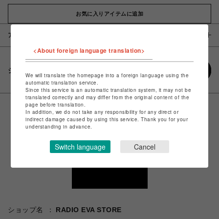
お気に入りアイテムに追加
アイテム説明 / 素材
<About foreign language translation>
シェアする
We will translate the homepage into a foreign language using the
automatic translation service.
Since this service is an automatic translation system, it may not be
translated correctly and may differ from the original content of the
page before translation.
In addition, we do not take any responsibility for any direct or
indirect damage caused by using this service. Thank you for your
understanding in advance.
Switch language
Cancel
ショップ名
RADIO EVA STORE