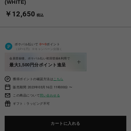
(WHITE)
￥12,650
税込
ポケパル払いで
0
〜
0
ポイント
（1P=1円）※キャンペーン分除く
会員登録後、ポケパル払い初回登録&利用で
最大1,500円分ポイント進呈
獲得ポイントの確認方法は
こちら
販売期間 2023年03月16日 11時00分 〜
この商品について
問い合わせる
ギフト：ラッピング不可
カートに入れる