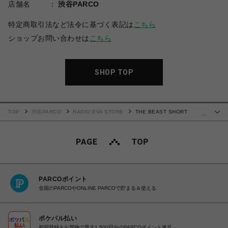
店舗名
渋谷PARCO
特定商取引法など法令に基づく表記は
こちら
ショップお問い合わせは
こちら
SHOP TOP
TOP
渋谷PARCO
RADIO EVA STORE
THE BEAST SHORT
…
SLEEVE WORK SHIRT (WHITE)
PARCOポイント
全国のPARCOやONLINE PARCOで貯まる＆使える
ポケパル払い
初回登録＆お買物で最大1,500円分のPARCOポイント進呈