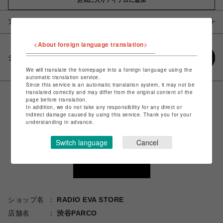
アイテム説明 / 素材
<About foreign language translation>
シェアする
We will translate the homepage into a foreign language using the
automatic translation service.
Since this service is an automatic translation system, it may not be
translated correctly and may differ from the original content of the
page before translation.
In addition, we do not take any responsibility for any direct or
indirect damage caused by using this service. Thank you for your
understanding in advance.
Switch language
Cancel
ショップ名
RADIO EVA STORE
店舗名
渋谷PARCO