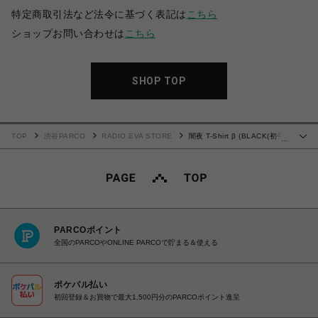
特定商取引法など法令に基づく表記は
こちら
ショップお問い合わせは
こちら
SHOP TOP
TOP
渋谷PARCO
RADIO EVA STORE
闇夜 T-Shirt β (BLACK(初号
…
機))
PARCOポイント
全国のPARCOやONLINE PARCOで貯まる＆使える
ポケパル払い
初回登録＆お買物で最大1,500円分のPARCOポイント進呈