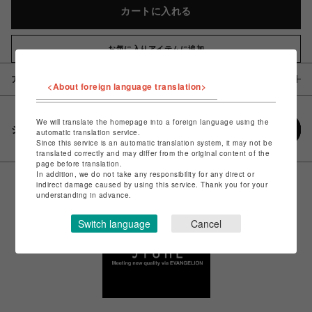
カートに入れる
お気に入りアイテムに追加
アイテム説明 / 素材
<About foreign language translation>
We will translate the homepage into a foreign language using the
シェアする
automatic translation service.
Since this service is an automatic translation system, it may not be
translated correctly and may differ from the original content of the
page before translation.
In addition, we do not take any responsibility for any direct or
indirect damage caused by using this service. Thank you for your
understanding in advance.
Switch language
Cancel