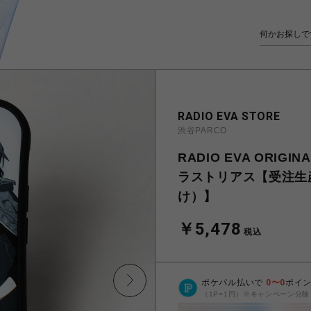
RADIO EVA STORE
渋谷PARCO
RADIO EVA ORIGI
ラストリアス【受注生
け）】
￥5,478
税込
ポケパル払いで
0
〜
0
ポイ
（1P=1円）※キャンペーン分除