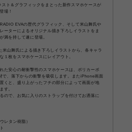
のイラスト＆グラフィックをまとった新作スマホケースが
登場！
ADIO EVAの歴代グラフィック、そして米山舞氏や
レーターによるオリジナル描き下ろしイラストをま
が満を持して遂に登場。
記念した米山舞氏による描き下ろしイラストから、各キャラ
な１枚をスマホケースにレイアウト。
れた安心の耐衝撃性のスマホケースは、ポリカーボ
材で、落下からの衝撃を吸収します。またiPhone画面
置くと、盛り上がったフチの部分によって画面が地
ます。
るので、お気に入りのストラップを付けてお洒落に
（ウレタン樹脂）
ト