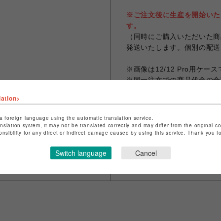
※ご注文後に生産を開始いた
す。
（同時にご購入いただいた商
発送いたします。個別の配送
※画像は12/12 Pro用ケー
※同一注文での商品代金の合計
なります。
lation>
※お客様のお使いのモニター
なる場合がございます。
a foreign language using the automatic translation service.
anslation system, it may not be translated correctly and may differ from the original c
onsibility for any direct or indirect damage caused by using this service. Thank you 
Switch language
Cancel
シェアする