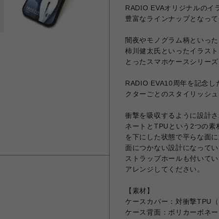
RADIO EVAオリジナル
豊富なラインナップとなって
闇夜やモノグラム柄といったR
柿川健太氏といったイラスト
とったスマホケースシリーズ
RADIO EVA10周年を
クターごとのスタイリッシュ
衝撃を吸収するように設計さ
ネートとTPUという2つの素
を下にした状態で平らな面に
面につかない設計になってい
ストラップホールも付いてい
アレンジしてください。
【素材】
ケースカバー：対衝撃TPU
ケース背面：ポリカーボネー