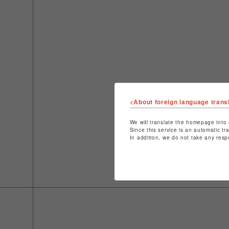
<About foreign language trans
We will translate the homepage into 
Since this service is an automatic tr
In addition, we do not take any resp