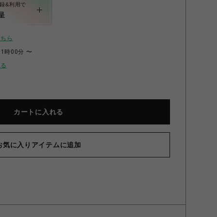
録&利用で
呈
こちら
11時00分 〜
せる
カートに入れる
お気に入りアイテムに追加