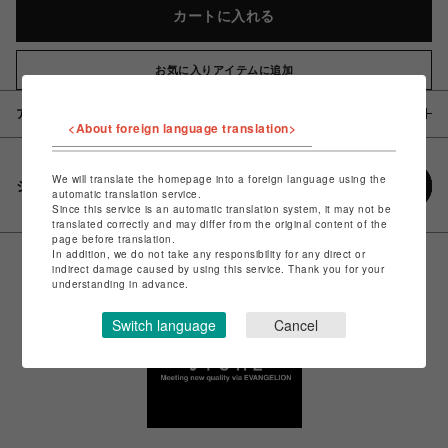
カートに入れる
お気に入りアイテムに追加
アイテム説明 / 素材
<About foreign language translation>
We will translate the homepage into a foreign language using the
シェアする
automatic translation service.
Since this service is an automatic translation system, it may not be
translated correctly and may differ from the original content of the
page before translation.
In addition, we do not take any responsibility for any direct or
indirect damage caused by using this service. Thank you for your
understanding in advance.
Switch language
Cancel