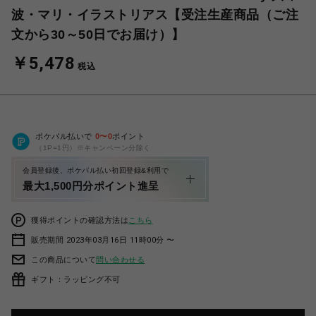
波・マリ・イラストリアス【受注生産商品（ご注
文から30～50日でお届け）】
￥5,478
税込
ポケパル払いで
0
〜
0
ポイント
（1P=1円）※キャンペーン分除く
会員登録後、ポケパル払い初回登録&利用で
最大1,500円分ポイント進呈
獲得ポイントの確認方法は
こちら
販売期間 2023年03月16日 11時00分 〜
この商品について
問い合わせる
ギフト：ラッピング不可