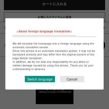
カートに入れる
お気に入りアイテムに追加
アイテム説明 / 素材
<About foreign language translation>
We will translate the homepage into a foreign language using the
シェアする
automatic translation service.
Since this service is an automatic translation system, it may not be
translated correctly and may differ from the original content of the
page before translation.
In addition, we do not take any responsibility for any direct or
indirect damage caused by using this service. Thank you for your
understanding in advance.
Switch language
Cancel