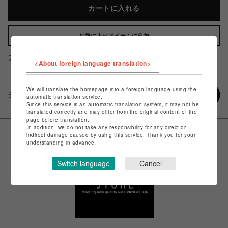
カートに入れる
お気に入りアイテムに追加
アイテム説明 / 素材
<About foreign language translation>
We will translate the homepage into a foreign language using the
シェアする
automatic translation service.
Since this service is an automatic translation system, it may not be
translated correctly and may differ from the original content of the
page before translation.
In addition, we do not take any responsibility for any direct or
indirect damage caused by using this service. Thank you for your
understanding in advance.
Switch language
Cancel