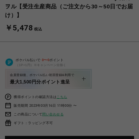
ヲル【受注生産商品（ご注文から30～50日でお届
け）】
￥5,478
税込
ポケパル払いで
0
〜
0
ポイント
（1P=1円）※キャンペーン分除く
会員登録後、ポケパル払い初回登録&利用で
最大1,500円分ポイント進呈
獲得ポイントの確認方法は
こちら
販売期間 2023年03月16日 11時00分 〜
この商品について
問い合わせる
ギフト：ラッピング不可