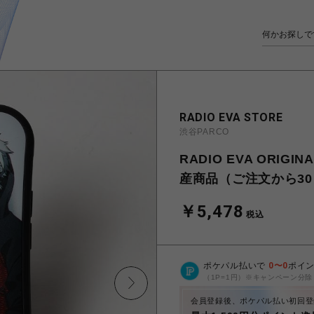
RADIO EVA STORE
渋谷PARCO
RADIO EVA ORIGI
産商品（ご注文から30
￥5,478
税込
ポケパル払いで
0
〜
0
ポイ
（1P=1円）※キャンペーン分除
会員登録後、ポケパル払い初回登