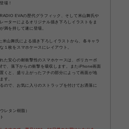
登場！
ADIO EVAの歴代グラフィック、そして米山舞氏や
レーターによるオリジナル描き下ろしイラストをま
が満を持して遂に登場。
記念した米山舞氏による描き下ろしイラストから、各キャラ
な１枚をスマホケースにレイアウト。
れた安心の耐衝撃性のスマホケースは、ポリカーボ
材で、落下からの衝撃を吸収します。またiPhone画面
置くと、盛り上がったフチの部分によって画面が地
ます。
るので、お気に入りのストラップを付けてお洒落に
（ウレタン樹脂）
ト