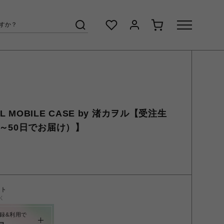
NAL MOBILE CASE by 渚カヲル【受注生
～50日でお届け）】
ント
く
録&利用で