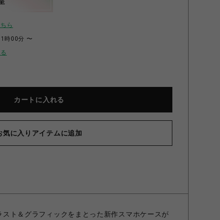
呈
こちら
11時00分 〜
せる
カートに入れる
お気に入りアイテムに追加
のイラスト＆グラフィックをまとった新作スマホケースが