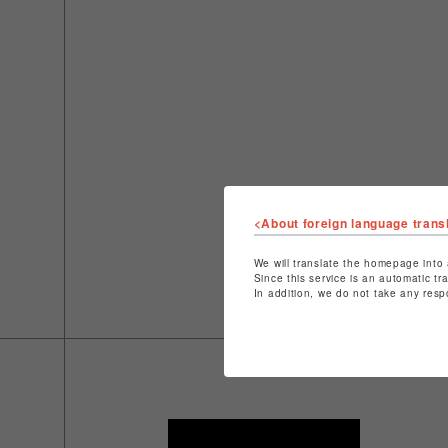
<About foreign language trans
We will translate the homepage into 
Since this service is an automatic tr
In addition, we do not take any resp