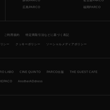
静岡PARCO
名古屋PARCO
広島PARCO
福岡PARCO
ご利用規約
特定商取引法などに基づく表記
ポリシー
クッキーポリシー
ソーシャルメディアポリシー
RO LABO
CINE QUINTO
PARCO出版
THE GUEST CAFE
DEPACO
AnotherADdress