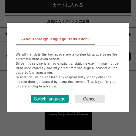
カートに入れる
お気に入りアイテムに追加
アイテム説明 / 素材
<About foreign language translation>
We will translate the homepage into a foreign language using the
シェアする
automatic translation service.
Since this service is an automatic translation system, it may not be
translated correctly and may differ from the original content of the
page before translation.
In addition, we do not take any responsibility for any direct or
indirect damage caused by using this service. Thank you for your
understanding in advance.
Switch language
Cancel